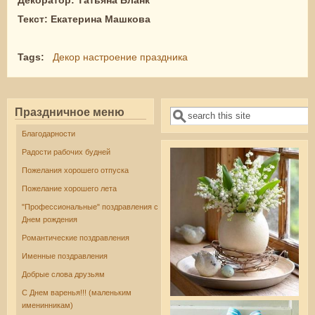
Декоратор: Татьяна Бланк
Текст: Екатерина Машкова
Tags:
Декор настроение праздника
Праздничное меню
Поиск
Форма поиска
Благодарности
Радости рабочих будней
Пожелания хорошего отпуска
Пожелание хорошего лета
"Профессиональные" поздравления с
Днем рождения
Романтические поздравления
Именные поздравления
Добрые слова друзьям
С Днем варенья!!! (маленьким
именинникам)