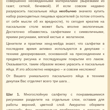
совершенно неожиданными материалами (вырезками из
газет, сеткой, бечевкой). И если совсем недавно
разукрасить пасхальные яйца
необычно
значило купить
набор разноцветных пищевых красителей (а потом отгонять
от себя мысли об их вредности), то сегодня креатив на
пасхальном столе может быть вполне экологичным.
Достаточно обзавестись салфетками с символичными,
яркими рисунками, мягкой кистью и желатином.
Ценители и практики хенд-мейда знают, что салфетки в
последнее время активно используются в декупаже –
технике декорирования, основанной на присоединении к
предмету рисунка и последующем покрытии его лаком.
Оказывается, таким образом можно украсить и пасхальные
яйца. И это абсолютно невредно – и совсем несложно!
От Вашего уникального пасхального яйца в технике
декупаж Вас отделяет всего три шага…
Шаг 1.
Многослойную салфетку с понравившимися
рисунками разделите на отдельные слои, оставив для
работы верхний, цветной слой. Аккуратно оборвите
«лишний» фон, максимально приближаясь к рисунку и