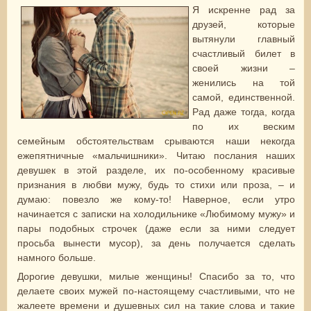
Я искренне рад за
друзей, которые
вытянули главный
счастливый билет в
своей жизни –
женились на той
самой, единственной.
Рад даже тогда, когда
по их веским
семейным обстоятельствам срываются наши некогда
ежепятничные «мальчишники». Читаю послания наших
девушек в этой разделе, их по-особенному красивые
признания в любви мужу, будь то стихи или проза, – и
думаю: повезло же кому-то! Наверное, если утро
начинается с записки на холодильнике «Любимому мужу» и
пары подобных строчек (даже если за ними следует
просьба вынести мусор), за день получается сделать
намного больше.
Дорогие девушки, милые женщины! Спасибо за то, что
делаете своих мужей по-настоящему счастливыми, что не
жалеете времени и душевных сил на такие слова и такие