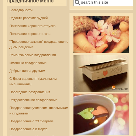
Праздничное меню
Поиск
Форма поиска
Благодарности
Радости рабочих будней
Пожелания хорошего отпуска
Пожелание хорошего лета
"Профессиональные" поздравления с
Днем рождения
Романтические поздравления
Именные поздравления
Добрые слова друзьям
С Днем варенья!!! (маленьким
именинникам)
Новогодние поздравления
Рождественские поздравления
Поздравления учителям, школьникам
и студентам
Поздравления с 23 февраля
Поздравления с 8 марта