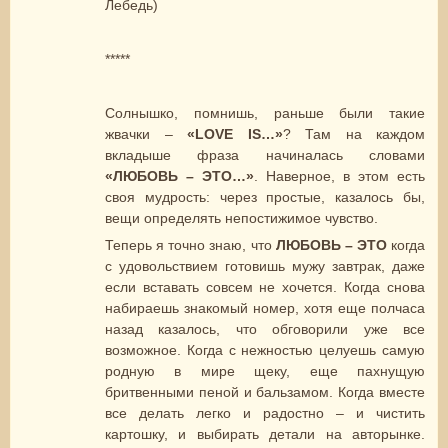
Лебедь)
*****
Солнышко, помнишь, раньше были такие
жвачки –
«
LOVE
IS
…»
? Там на каждом
вкладыше фраза начиналась словами
«ЛЮБОВЬ – ЭТО…»
. Наверное, в этом есть
своя мудрость: через простые, казалось бы,
вещи определять непостижимое чувство.
Теперь я точно знаю, что
ЛЮБОВЬ – ЭТО
когда
с удовольствием готовишь мужу завтрак, даже
если вставать совсем не хочется. Когда снова
набираешь знакомый номер, хотя еще полчаса
назад казалось, что обговорили уже все
возможное. Когда с нежностью целуешь самую
родную в мире щеку, еще пахнущую
бритвенными пеной и бальзамом. Когда вместе
все делать легко и радостно – и чистить
картошку, и выбирать детали на авторынке.