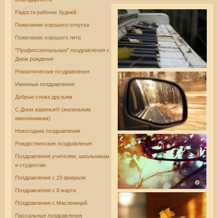
Радости рабочих будней
Пожелания хорошего отпуска
Пожелание хорошего лета
"Профессиональные" поздравления с
Днем рождения
Романтические поздравления
Именные поздравления
Добрые слова друзьям
С Днем варенья!!! (маленьким
именинникам)
Новогодние поздравления
Рождественские поздравления
Поздравления учителям, школьникам
и студентам
Поздравления с 23 февраля
Поздравления с 8 марта
Поздравления с Масленицей
Пасхальные поздравления