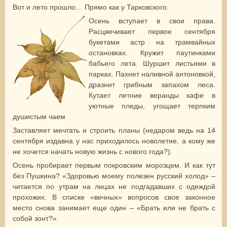
Вот и лето прошло… Прямо как у Тарковского.
Осень вступает в свои права.
Расцвечивает первое сентября
букетами астр на трамвайных
остановках. Кружит паутинками
бабьего лета. Шуршит листьями в
парках. Пахнет наливной антоновкой,
дразнит грибным запахом леса.
Кутает летние веранды кафе в
уютные пледы, угощает терпким
душистым чаем
Заставляет мечтать и строить планы (недаром ведь на 14
сентября издавна у нас приходилось новолетие, а кому же
не хочется начать новую жизнь с нового года?).
Осень пробирает первым покровским морозцем. И как тут
без Пушкина? «Здоровью моему полезен русский холод» –
читается по утрам на лицах не подгадавших с одеждой
прохожих. В списке «вечных» вопросов свое законное
место снова занимает еще один – «Брать или не брать с
собой зонт?»